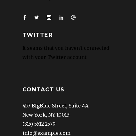
TWITTER
It seams that you haven't connected
with your Twitter account
CONTACT US
457 BIgBlue Street, Suite 4A
New York, NY 10013
(315) 5512-2579
info@example.com